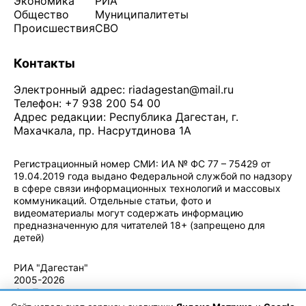
Экономика
РИА
Общество
Муниципалитеты
Происшествия
СВО
Контакты
Электронный адрес:
riadagestan@mail.ru
Телефон: +7 938 200 54 00
Адрес редакции: Республика Дагестан, г.
Махачкала, пр. Насрутдинова 1А
Регистрационный номер СМИ: ИА № ФС 77 – 75429 от
19.04.2019 года выдано Федеральной службой по надзору
в сфере связи информационных технологий и массовых
коммуникаций. Отдельные статьи, фото и
видеоматериалы могут содержать информацию
предназначенную для читателей 18+ (запрещено для
детей)
Политика конфиденциальности
·
Согласие на обработку ПДн
РИА "Дагестан"
2005-2026
© - Правила
использования