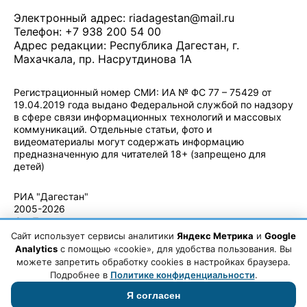
Электронный адрес:
riadagestan@mail.ru
Телефон: +7 938 200 54 00
Адрес редакции: Республика Дагестан, г.
Махачкала, пр. Насрутдинова 1А
Регистрационный номер СМИ: ИА № ФС 77 – 75429 от
19.04.2019 года выдано Федеральной службой по надзору
в сфере связи информационных технологий и массовых
коммуникаций. Отдельные статьи, фото и
видеоматериалы могут содержать информацию
предназначенную для читателей 18+ (запрещено для
детей)
Политика конфиденциальности
·
Согласие на обработку ПДн
РИА "Дагестан"
2005-2026
© - Правила
использования
Сайт использует сервисы аналитики
Яндекс Метрика
и
Google
материалов.
Analytics
с помощью «cookie», для удобства пользования. Вы
Авторские
можете запретить обработку cookies в настройках браузера.
права
Подробнее в
Политике конфиденциальности
.
Я согласен