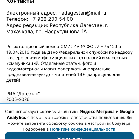
Контакты
Электронный адрес:
riadagestan@mail.ru
Телефон: +7 938 200 54 00
Адрес редакции: Республика Дагестан, г.
Махачкала, пр. Насрутдинова 1А
Регистрационный номер СМИ: ИА № ФС 77 – 75429 от
19.04.2019 года выдано Федеральной службой по надзору
в сфере связи информационных технологий и массовых
коммуникаций. Отдельные статьи, фото и
видеоматериалы могут содержать информацию
предназначенную для читателей 18+ (запрещено для
детей)
Политика конфиденциальности
·
Согласие на обработку ПДн
РИА "Дагестан"
2005-2026
© - Правила
использования
Сайт использует сервисы аналитики
Яндекс Метрика
и
Google
материалов.
Analytics
с помощью «cookie», для удобства пользования. Вы
Авторские
можете запретить обработку cookies в настройках браузера.
права
Подробнее в
Политике конфиденциальности
.
Я согласен