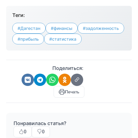
Теги:
#Дагестан
#финансы
#задолженность
#прибыль
#статистика
Поделиться:
Печать
Понравилась статья?
0
0