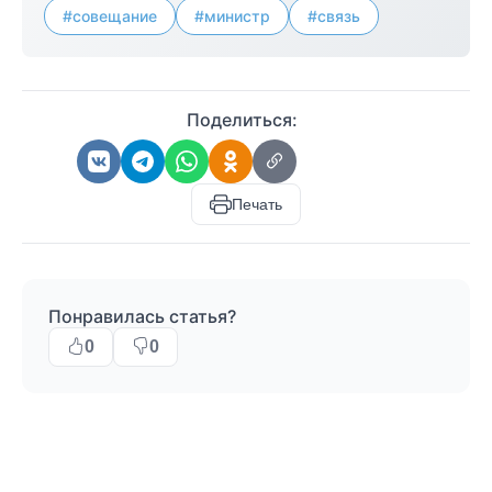
#совещание
#министр
#связь
Поделиться:
Печать
Понравилась статья?
0
0