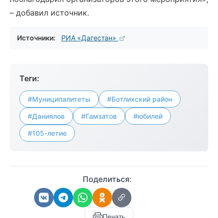
– добавил источник.
Источники:
РИА «Дагестан»
Теги:
#Муниципалитеты
#Ботлихский район
#Даниялов
#Гамзатов
#юбилей
#105-летие
Поделиться:
Печать