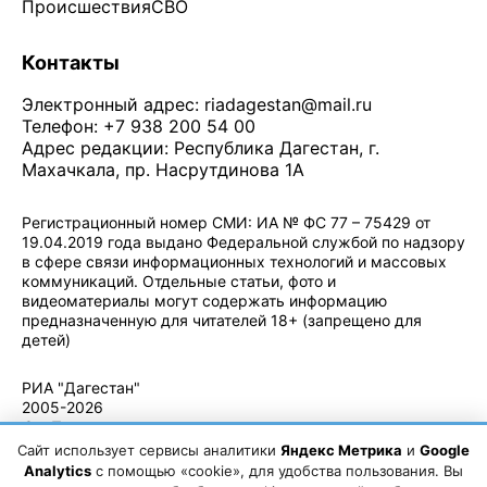
Происшествия
СВО
Контакты
Электронный адрес:
riadagestan@mail.ru
Телефон: +7 938 200 54 00
Адрес редакции: Республика Дагестан, г.
Махачкала, пр. Насрутдинова 1А
Регистрационный номер СМИ: ИА № ФС 77 – 75429 от
19.04.2019 года выдано Федеральной службой по надзору
в сфере связи информационных технологий и массовых
коммуникаций. Отдельные статьи, фото и
видеоматериалы могут содержать информацию
предназначенную для читателей 18+ (запрещено для
детей)
Политика конфиденциальности
·
Согласие на обработку ПДн
РИА "Дагестан"
2005-2026
© - Правила
использования
Сайт использует сервисы аналитики
Яндекс Метрика
и
Google
материалов.
Analytics
с помощью «cookie», для удобства пользования. Вы
Авторские