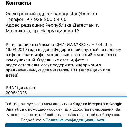
Контакты
Электронный адрес:
riadagestan@mail.ru
Телефон: +7 938 200 54 00
Адрес редакции: Республика Дагестан, г.
Махачкала, пр. Насрутдинова 1А
Регистрационный номер СМИ: ИА № ФС 77 – 75429 от
19.04.2019 года выдано Федеральной службой по надзору
в сфере связи информационных технологий и массовых
коммуникаций. Отдельные статьи, фото и
видеоматериалы могут содержать информацию
предназначенную для читателей 18+ (запрещено для
детей)
Политика конфиденциальности
·
Согласие на обработку ПДн
РИА "Дагестан"
2005-2026
© - Правила
использования
Сайт использует сервисы аналитики
Яндекс Метрика
и
Google
материалов.
Analytics
с помощью «cookie», для удобства пользования. Вы
Авторские
можете запретить обработку cookies в настройках браузера.
права
Подробнее в
Политике конфиденциальности
.