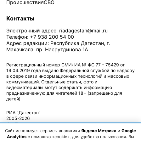
Происшествия
СВО
Контакты
Электронный адрес:
riadagestan@mail.ru
Телефон: +7 938 200 54 00
Адрес редакции: Республика Дагестан, г.
Махачкала, пр. Насрутдинова 1А
Регистрационный номер СМИ: ИА № ФС 77 – 75429 от
19.04.2019 года выдано Федеральной службой по надзору
в сфере связи информационных технологий и массовых
коммуникаций. Отдельные статьи, фото и
видеоматериалы могут содержать информацию
предназначенную для читателей 18+ (запрещено для
детей)
Политика конфиденциальности
·
Согласие на обработку ПДн
РИА "Дагестан"
2005-2026
© - Правила
использования
Сайт использует сервисы аналитики
Яндекс Метрика
и
Google
материалов.
Analytics
с помощью «cookie», для удобства пользования. Вы
Авторские