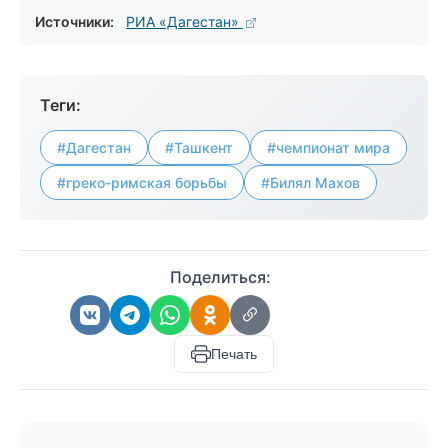
Источники:
РИА «Дагестан»
Теги:
#Дагестан
#Ташкент
#чемпионат мира
#греко-римская борьбы
#Билял Махов
Поделиться:
Печать