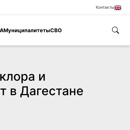
Контакты
А
Муниципалитеты
СВО
клора и
т в Дагестане