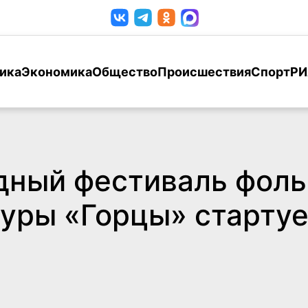
ика
Экономика
Общество
Происшествия
Спорт
РИ
ный фестиваль фоль
уры «Горцы» стартуе