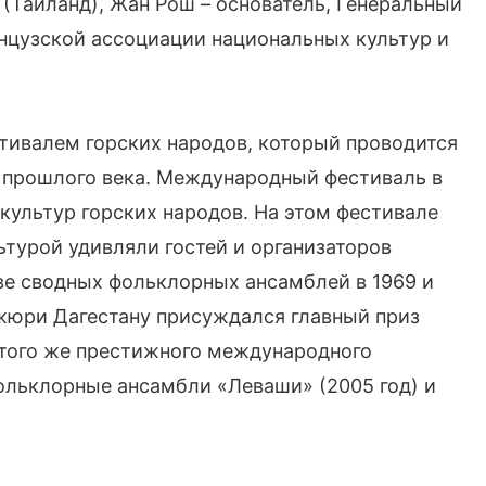
(Таиланд), Жан Рош – основатель, Генеральный
нцузской ассоциации национальных культур и
стивалем горских народов, который проводится
в прошлого века. Международный фестиваль в
ультур горских народов. На этом фестивале
турой удивляли гостей и организаторов
ве сводных фольклорных ансамблей в 1969 и
жюри Дагестану присуждался главный приз
этого же престижного международного
ольклорные ансамбли «Леваши» (2005 год) и