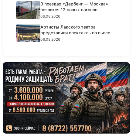
В поездах «Дербент — Москва»
появится 12 новых вагонов
06.08.2026
Артисты Лакского театра
представили спектакль по пьесе
Шексп...
06.08.2026