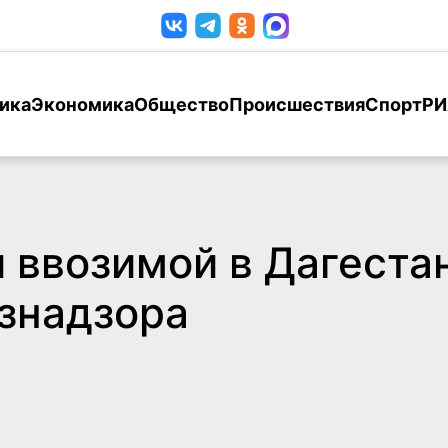
ика
Экономика
Общество
Происшествия
Спорт
РИ
 ввозимой в Дагеста
знадзора