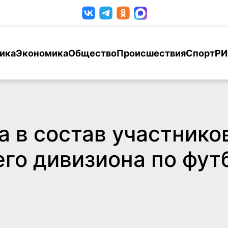
ика
Экономика
Общество
Происшествия
Спорт
РИ
 в состав участнико
его дивизиона по фут