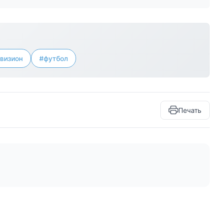
визион
#футбол
Печать