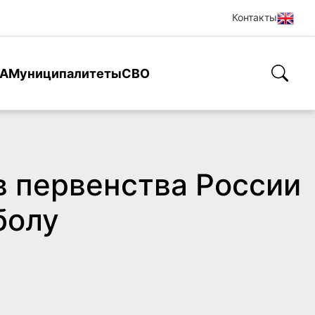
Контакты
А
Муниципалитеты
СВО
в первенства России
болу