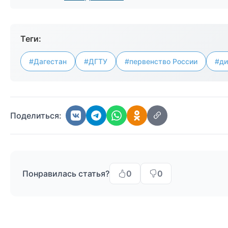
Теги:
#Дагестан
#ДГТУ
#первенство России
#ди
Поделиться:
Понравилась статья?
0
0