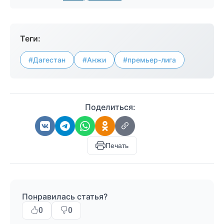
Теги:
#Дагестан
#Анжи
#премьер-лига
Поделиться:
Печать
Понравилась статья?
0
0