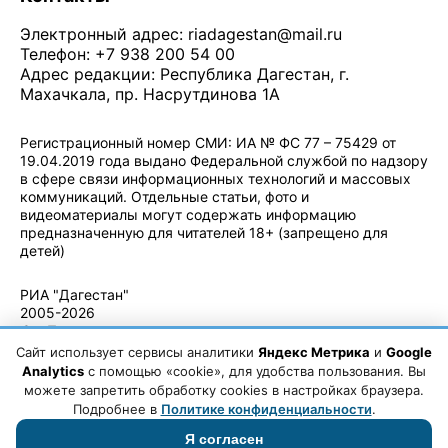
Электронный адрес:
riadagestan@mail.ru
Телефон: +7 938 200 54 00
Адрес редакции: Республика Дагестан, г.
Махачкала, пр. Насрутдинова 1А
Регистрационный номер СМИ: ИА № ФС 77 – 75429 от
19.04.2019 года выдано Федеральной службой по надзору
в сфере связи информационных технологий и массовых
коммуникаций. Отдельные статьи, фото и
видеоматериалы могут содержать информацию
предназначенную для читателей 18+ (запрещено для
детей)
Политика конфиденциальности
·
Согласие на обработку ПДн
РИА "Дагестан"
2005-2026
© - Правила
использования
Сайт использует сервисы аналитики
Яндекс Метрика
и
Google
материалов.
Analytics
с помощью «cookie», для удобства пользования. Вы
Авторские
можете запретить обработку cookies в настройках браузера.
права
Подробнее в
Политике конфиденциальности
.
Я согласен