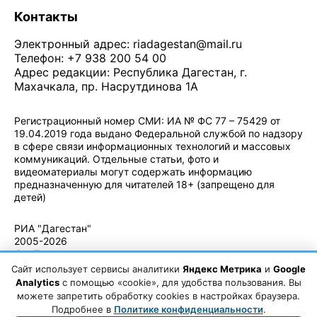
Контакты
Электронный адрес:
riadagestan@mail.ru
Телефон: +7 938 200 54 00
Адрес редакции: Республика Дагестан, г.
Махачкала, пр. Насрутдинова 1А
Регистрационный номер СМИ: ИА № ФС 77 – 75429 от
19.04.2019 года выдано Федеральной службой по надзору
в сфере связи информационных технологий и массовых
коммуникаций. Отдельные статьи, фото и
видеоматериалы могут содержать информацию
предназначенную для читателей 18+ (запрещено для
детей)
Политика конфиденциальности
·
Согласие на обработку ПДн
РИА "Дагестан"
2005-2026
© - Правила
использования
Сайт использует сервисы аналитики
Яндекс Метрика
и
Google
материалов.
Analytics
с помощью «cookie», для удобства пользования. Вы
Авторские
можете запретить обработку cookies в настройках браузера.
права
Подробнее в
Политике конфиденциальности
.