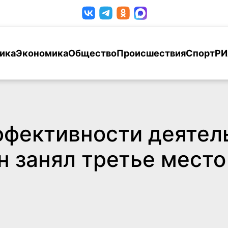
ика
Экономика
Общество
Происшествия
Спорт
РИ
ффективности деятель
н занял третье место