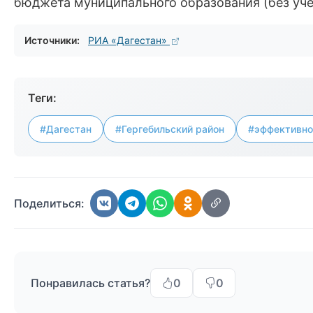
бюджета муниципального образования (без уче
Источники:
РИА «Дагестан»
Теги:
#Дагестан
#Гергебильский район
#эффективно
Поделиться:
Понравилась статья?
0
0