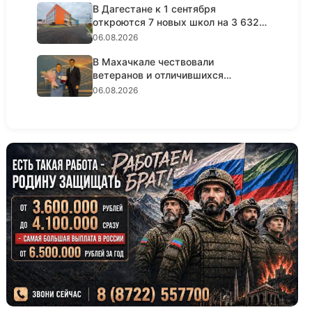
В Дагестане к 1 сентября
откроются 7 новых школ на 3 632
мес...
06.08.2026
В Махачкале чествовали
ветеранов и отличившихся
работников с...
06.08.2026