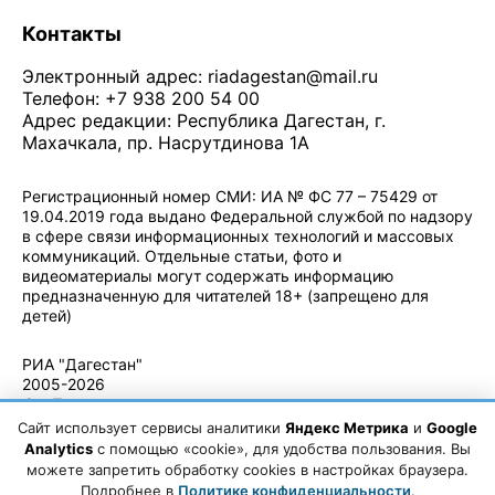
Контакты
Электронный адрес:
riadagestan@mail.ru
Телефон: +7 938 200 54 00
Адрес редакции: Республика Дагестан, г.
Махачкала, пр. Насрутдинова 1А
Регистрационный номер СМИ: ИА № ФС 77 – 75429 от
19.04.2019 года выдано Федеральной службой по надзору
в сфере связи информационных технологий и массовых
коммуникаций. Отдельные статьи, фото и
видеоматериалы могут содержать информацию
предназначенную для читателей 18+ (запрещено для
детей)
Политика конфиденциальности
·
Согласие на обработку ПДн
РИА "Дагестан"
2005-2026
© - Правила
использования
Сайт использует сервисы аналитики
Яндекс Метрика
и
Google
материалов.
Analytics
с помощью «cookie», для удобства пользования. Вы
Авторские
можете запретить обработку cookies в настройках браузера.
права
Подробнее в
Политике конфиденциальности
.