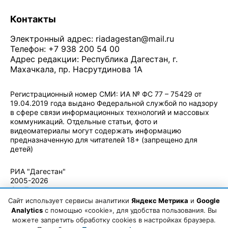
Контакты
Электронный адрес:
riadagestan@mail.ru
Телефон: +7 938 200 54 00
Адрес редакции: Республика Дагестан, г.
Махачкала, пр. Насрутдинова 1А
Регистрационный номер СМИ: ИА № ФС 77 – 75429 от
19.04.2019 года выдано Федеральной службой по надзору
в сфере связи информационных технологий и массовых
коммуникаций. Отдельные статьи, фото и
видеоматериалы могут содержать информацию
предназначенную для читателей 18+ (запрещено для
детей)
Политика конфиденциальности
·
Согласие на обработку ПДн
РИА "Дагестан"
2005-2026
© - Правила
использования
Сайт использует сервисы аналитики
Яндекс Метрика
и
Google
материалов.
Analytics
с помощью «cookie», для удобства пользования. Вы
Авторские
можете запретить обработку cookies в настройках браузера.
права