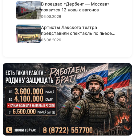
В поездах «Дербент — Москва»
появится 12 новых вагонов
06.08.2026
Артисты Лакского театра
представили спектакль по пьесе
Шексп...
06.08.2026