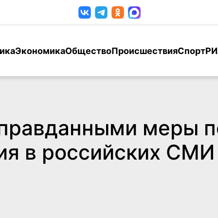
ика
Экономика
Общество
Происшествия
Спорт
РИ
оправданными меры п
ия в российских СМИ