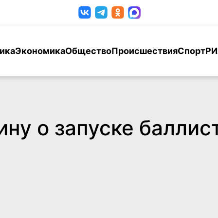
ика
Экономика
Общество
Происшествия
Спорт
РИ
ну о запуске баллис