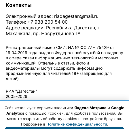
Контакты
Электронный адрес:
riadagestan@mail.ru
Телефон: +7 938 200 54 00
Адрес редакции: Республика Дагестан, г.
Махачкала, пр. Насрутдинова 1А
Регистрационный номер СМИ: ИА № ФС 77 – 75429 от
19.04.2019 года выдано Федеральной службой по надзору
в сфере связи информационных технологий и массовых
коммуникаций. Отдельные статьи, фото и
видеоматериалы могут содержать информацию
предназначенную для читателей 18+ (запрещено для
детей)
Политика конфиденциальности
·
Согласие на обработку ПДн
РИА "Дагестан"
2005-2026
© - Правила
использования
Сайт использует сервисы аналитики
Яндекс Метрика
и
Google
материалов.
Analytics
с помощью «cookie», для удобства пользования. Вы
Авторские
можете запретить обработку cookies в настройках браузера.
права
Подробнее в
Политике конфиденциальности
.