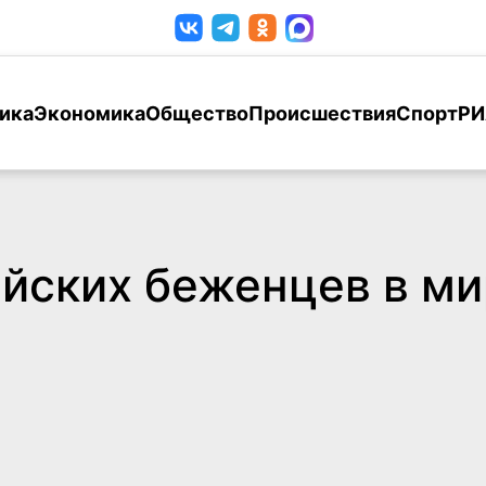
ика
Экономика
Общество
Происшествия
Спорт
РИ
йских беженцев в ми