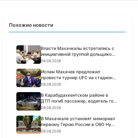
Похожие новости
Власти Махачкалы встретились с
инициативной группой дольщико...
08.08.2026
Ислам Махачев предложил
провести турнир UFC на стадионе
«Дин...
08.08.2026
В Карабудахкентском районе в
ДТП погиб пассажир, водитель го...
08.08.2026
В Махачкале установят мемориал
первому Герою России в СВО Ну...
08.08.2026