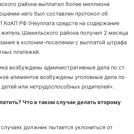
евского района выплатил более миллиона
ношении него был составлен протокол об
.1 КоАП РФ (Неуплата средств на содержание
т житель Шамильского района получил 2 месяца
азания в колонии-поселении с выплатой штрафа
тных платежей.
ника возбуждены административные дела по ст.
иков алиментов возбуждены уголовные дела по
е детей или нетрудоспособных родителей».
латить? Что в таком случае делать второму
х случаях должник пытается уклониться от