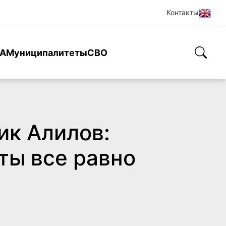
Контакты
А
Муниципалитеты
СВО
ик Алилов:
ты все равно