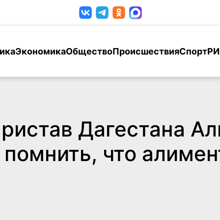
ика
Экономика
Общество
Происшествия
Спорт
РИ
ристав Дагестана Ал
помнить, что алимен