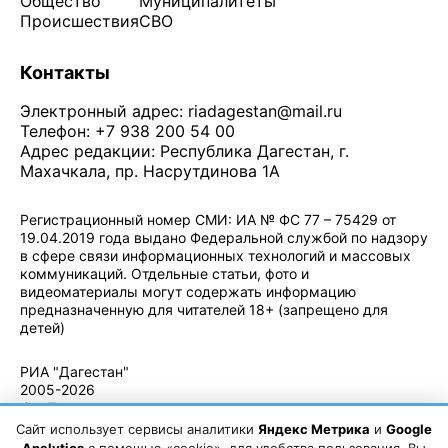
Общество
Муниципалитеты
Происшествия
СВО
Контакты
Электронный адрес:
riadagestan@mail.ru
Телефон: +7 938 200 54 00
Адрес редакции: Республика Дагестан, г.
Махачкала, пр. Насрутдинова 1А
Регистрационный номер СМИ: ИА № ФС 77 – 75429 от
19.04.2019 года выдано Федеральной службой по надзору
в сфере связи информационных технологий и массовых
коммуникаций. Отдельные статьи, фото и
видеоматериалы могут содержать информацию
предназначенную для читателей 18+ (запрещено для
детей)
Политика конфиденциальности
·
Согласие на обработку ПДн
РИА "Дагестан"
2005-2026
© - Правила
использования
Сайт использует сервисы аналитики
Яндекс Метрика
и
Google
материалов.