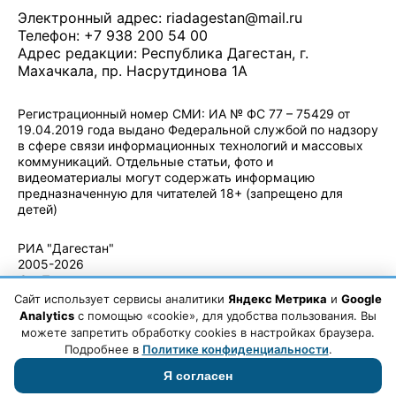
Электронный адрес:
riadagestan@mail.ru
Телефон: +7 938 200 54 00
Адрес редакции: Республика Дагестан, г.
Махачкала, пр. Насрутдинова 1А
Регистрационный номер СМИ: ИА № ФС 77 – 75429 от
19.04.2019 года выдано Федеральной службой по надзору
в сфере связи информационных технологий и массовых
коммуникаций. Отдельные статьи, фото и
видеоматериалы могут содержать информацию
предназначенную для читателей 18+ (запрещено для
детей)
Политика конфиденциальности
·
Согласие на обработку ПДн
РИА "Дагестан"
2005-2026
© - Правила
использования
Сайт использует сервисы аналитики
Яндекс Метрика
и
Google
материалов.
Analytics
с помощью «cookie», для удобства пользования. Вы
Авторские
можете запретить обработку cookies в настройках браузера.
права
Подробнее в
Политике конфиденциальности
.
Я согласен