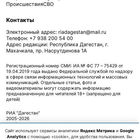
Происшествия
СВО
Контакты
Электронный адрес:
riadagestan@mail.ru
Телефон: +7 938 200 54 00
Адрес редакции: Республика Дагестан, г.
Махачкала, пр. Насрутдинова 1А
Регистрационный номер СМИ: ИА № ФС 77 – 75429 от
19.04.2019 года выдано Федеральной службой по надзору
в сфере связи информационных технологий и массовых
коммуникаций. Отдельные статьи, фото и
видеоматериалы могут содержать информацию
предназначенную для читателей 18+ (запрещено для
детей)
Политика конфиденциальности
·
Согласие на обработку ПДн
РИА "Дагестан"
2005-2026
© - Правила
использования
Сайт использует сервисы аналитики
Яндекс Метрика
и
Google
материалов.
Analytics
с помощью «cookie», для удобства пользования. Вы