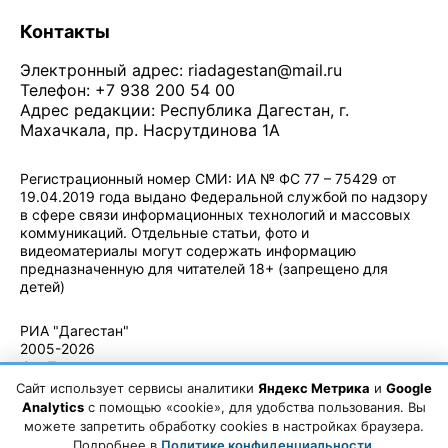
Контакты
Электронный адрес:
riadagestan@mail.ru
Телефон: +7 938 200 54 00
Адрес редакции: Республика Дагестан, г.
Махачкала, пр. Насрутдинова 1А
Регистрационный номер СМИ: ИА № ФС 77 – 75429 от
19.04.2019 года выдано Федеральной службой по надзору
в сфере связи информационных технологий и массовых
коммуникаций. Отдельные статьи, фото и
видеоматериалы могут содержать информацию
предназначенную для читателей 18+ (запрещено для
детей)
Политика конфиденциальности
·
Согласие на обработку ПДн
РИА "Дагестан"
2005-2026
© - Правила
использования
Сайт использует сервисы аналитики
Яндекс Метрика
и
Google
материалов.
Analytics
с помощью «cookie», для удобства пользования. Вы
Авторские
можете запретить обработку cookies в настройках браузера.
права
Подробнее в
Политике конфиденциальности
.