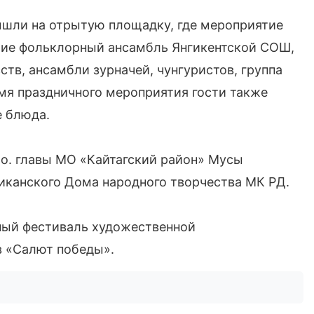
ышли на отрытую площадку, где мероприятие
тие фольклорный ансамбль Янгикентской СОШ,
тв, ансамбли зурначей, чунгуристов, группа
емя праздничного мероприятия гости также
е блюда.
о. главы МО «Кайтагский район» Мусы
иканского Дома народного творчества МК РД.
нный фестиваль художественной
в «Салют победы».