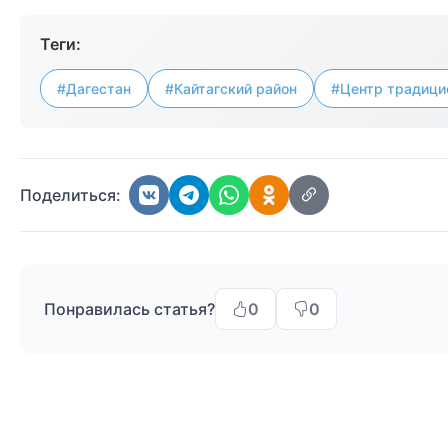
Теги:
#Дагестан
#Кайтагский район
#Центр традици
Поделиться:
Понравилась статья?
0
0