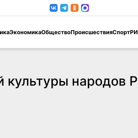
ика
Экономика
Общество
Происшествия
Спорт
РИ
 культуры народов Р