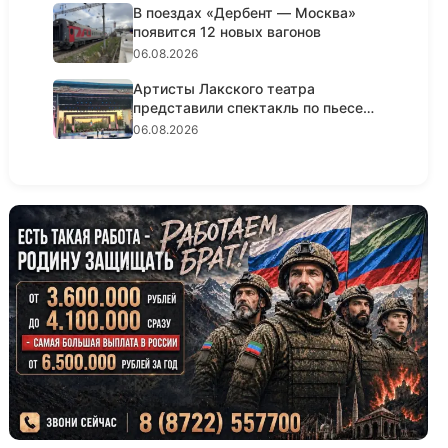
В поездах «Дербент — Москва»
появится 12 новых вагонов
06.08.2026
Артисты Лакского театра
представили спектакль по пьесе
Шексп...
06.08.2026