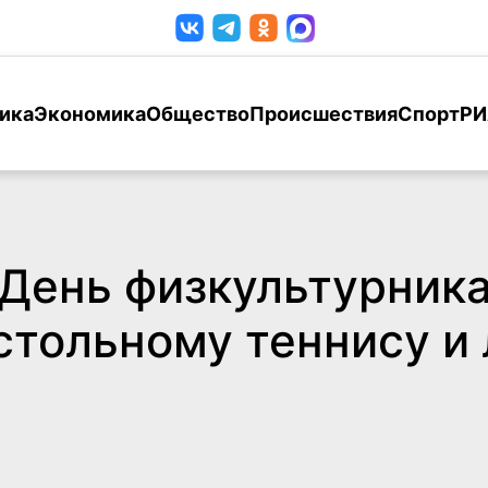
ика
Экономика
Общество
Происшествия
Спорт
РИ
 День физкультурник
стольному теннису и 