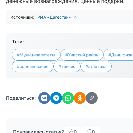
денежные вознаграждения, ценные подарки.
Источники:
РИА «Дагестан»
Теги:
#Муниципалитеты
#Хивский район
#День физк
#соревнования
#теннис
#атлетика
Поделиться:
Понравилась статья?
0
0