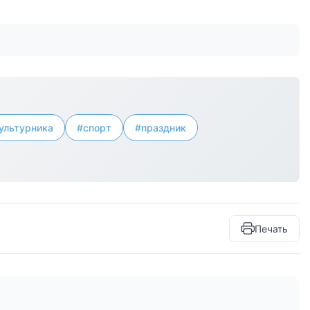
ультурника
#спорт
#праздник
Печать