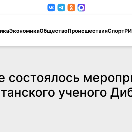
ика
Экономика
Общество
Происшествия
Спорт
РИ
е состоялось меропр
станского ученого Ди