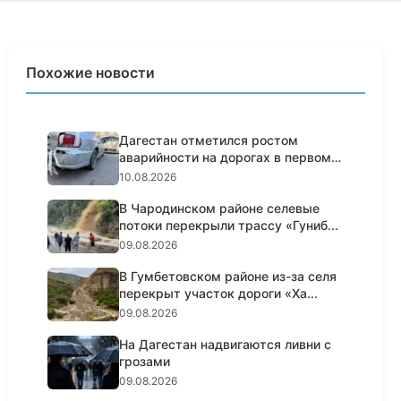
Похожие новости
Дагестан отметился ростом
аварийности на дорогах в первом
по...
10.08.2026
В Чародинском районе селевые
потоки перекрыли трассу «Гуниб...
09.08.2026
В Гумбетовском районе из-за селя
перекрыт участок дороги «Ха...
09.08.2026
На Дагестан надвигаются ливни с
грозами
09.08.2026