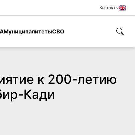
Контакты
А
Муниципалитеты
СВО
иятие к 200-летию
бир-Кади