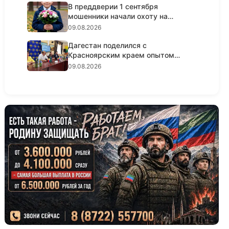
В преддверии 1 сентября
мошенники начали охоту на
родителей...
09.08.2026
Дагестан поделился с
Красноярским краем опытом
проведения ко...
09.08.2026