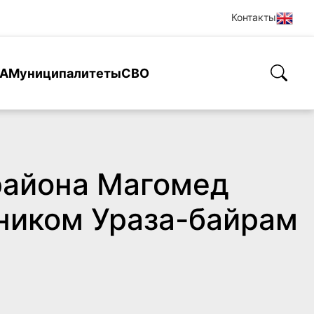
Контакты
А
Муниципалитеты
СВО
района Магомед
ником Ураза-байрам