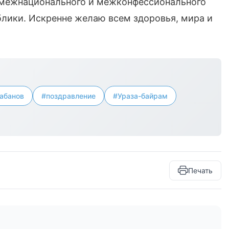
е межнационального и межконфессионального
блики. Искренне желаю всем здоровья, мира и
абанов
#поздравление
#Ураза-байрам
Печать