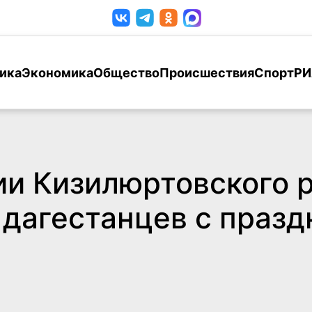
ика
Экономика
Общество
Происшествия
Спорт
РИ
ии Кизилюртовского 
дагестанцев с празд