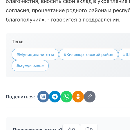
благочестия, вносить свой вклад в укреплени
согласия, процветание родного района и респу
благополучия», - говорится в поздравлении.
Теги:
#Муниципалитеты
#Кизилюртовский район
#Ш
#мусульмане
Поделиться:
Понравилась статья?
0
0