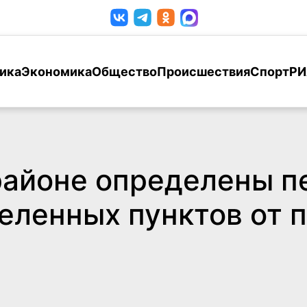
ика
Экономика
Общество
Происшествия
Спорт
РИ
районе определены 
еленных пунктов от 