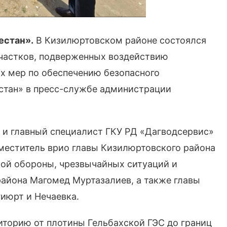
естан».
В Кизилюртовском районе состоялся
участков, подверженных воздействию
х мер по обеспечению безопасного
стан» в пресс-службе администрации
 и главный специалист ГКУ РД «Дагводсервис»
меститель врио главы Кизилюртовского района
кой обороны, чрезвычайных ситуаций и
айона Магомед Муртазалиев, а также главы
июрт и Нечаевка.
торию от плотины Гельбахской ГЭС до границ