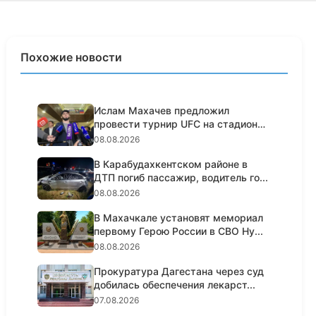
Похожие новости
Ислам Махачев предложил
провести турнир UFC на стадионе
«Дин...
08.08.2026
В Карабудахкентском районе в
ДТП погиб пассажир, водитель го...
08.08.2026
В Махачкале установят мемориал
первому Герою России в СВО Ну...
08.08.2026
Прокуратура Дагестана через суд
добилась обеспечения лекарст...
07.08.2026