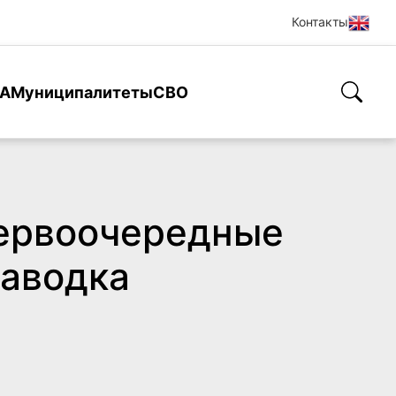
Контакты
А
Муниципалитеты
СВО
первоочередные
паводка