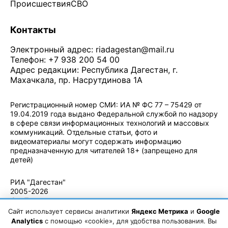
Происшествия
СВО
Контакты
Электронный адрес:
riadagestan@mail.ru
Телефон: +7 938 200 54 00
Адрес редакции: Республика Дагестан, г.
Махачкала, пр. Насрутдинова 1А
Регистрационный номер СМИ: ИА № ФС 77 – 75429 от
19.04.2019 года выдано Федеральной службой по надзору
в сфере связи информационных технологий и массовых
коммуникаций. Отдельные статьи, фото и
видеоматериалы могут содержать информацию
предназначенную для читателей 18+ (запрещено для
детей)
Политика конфиденциальности
·
Согласие на обработку ПДн
РИА "Дагестан"
2005-2026
© - Правила
использования
Сайт использует сервисы аналитики
Яндекс Метрика
и
Google
материалов.
Analytics
с помощью «cookie», для удобства пользования. Вы
Авторские