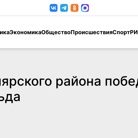
ика
Экономика
Общество
Происшествия
Спорт
РИ
ярского района побе
ьда