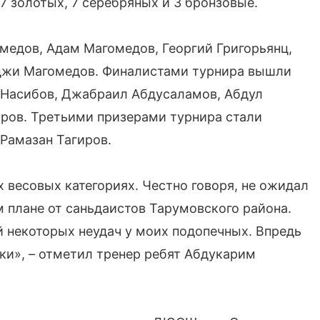
7 золотых, 7 серебряных и 3 бронзовые.
медов, Адам Магомедов, Георгий Григорьянц,
аджи Магомедов. Финалистами турнира вышли
 Насибов, Джабраил Абдусаламов, Абдул
ров. Третьими призерами турнира стали
Рамазан Тагиров.
 весовых категориях. Честно говоря, не ожидал
м плане от саньдаистов Тарумовского района.
 некоторых неудач у моих подопечных. Впредь
ки», – отметил тренер ребят Абдукарим