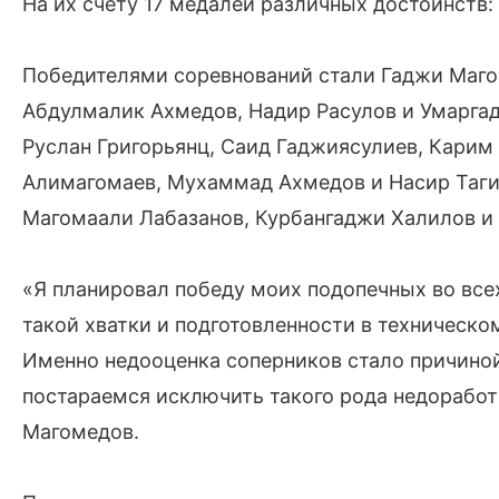
На их счету 17 медалей различных достоинств: 
Победителями соревнований стали Гаджи Маго
Абдулмалик Ахмедов, Надир Расулов и Умарг
Руслан Григорьянц, Саид Гаджиясулиев, Карим
Алимагомаев, Мухаммад Ахмедов и Насир Таги
Магомаали Лабазанов, Курбангаджи Халилов и 
«Я планировал победу моих подопечных во всех
такой хватки и подготовленности в техническо
Именно недооценка соперников стало причиной
постараемся исключить такого рода недоработ
Магомедов.