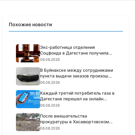
Похожие новости
Экс-работница отделения
Соцфонда в Дагестане получила
срок з...
06.08.2026
В Буйнакске между сотрудниками
пункта выдачи заказов произош...
06.08.2026
Каждый третий потребитель газа в
Дагестане перешел на онлайн...
06.08.2026
После вмешательства
прокуратуры в Хасавюртовском
районе ликв...
06.08.2026