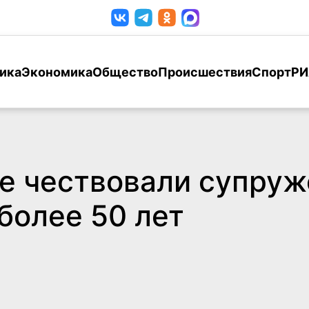
ика
Экономика
Общество
Происшествия
Спорт
РИ
е чествовали супруж
более 50 лет