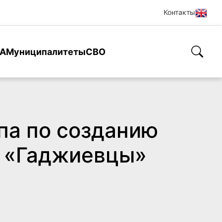
Контакты
А
Муниципалитеты
СВО
па по созданию
я «Гаджиевцы»