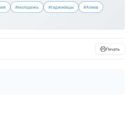
ния
#молодежь
#гаджиевцы
#Алиев
Печать