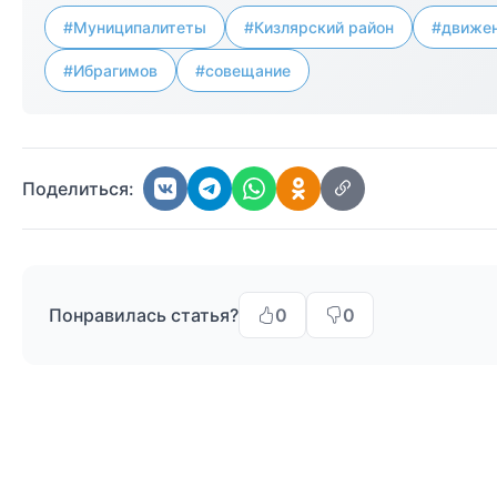
#Муниципалитеты
#Кизлярский район
#движе
#Ибрагимов
#совещание
Поделиться:
Понравилась статья?
0
0