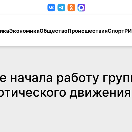
ика
Экономика
Общество
Происшествия
Спорт
РИ
е начала работу груп
отического движени