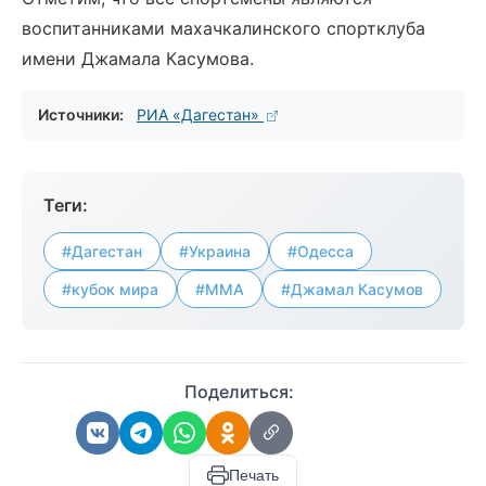
воспитанниками махачкалинского спортклуба
имени Джамала Касумова.
Источники:
РИА «Дагестан»
Теги:
#Дагестан
#Украина
#Одесса
#кубок мира
#ММА
#Джамал Касумов
Поделиться:
Печать