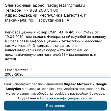
Электронный адрес:
riadagestan@mail.ru
Телефон: +7 938 200 54 00
Адрес редакции: Республика Дагестан, г.
Махачкала, пр. Насрутдинова 1А
Регистрационный номер СМИ: ИА № ФС 77 – 75429 от
19.04.2019 года выдано Федеральной службой по надзору
в сфере связи информационных технологий и массовых
коммуникаций. Отдельные статьи, фото и
видеоматериалы могут содержать информацию
предназначенную для читателей 18+ (запрещено для
детей)
Политика конфиденциальности
·
Согласие на обработку ПДн
РИА "Дагестан"
2005-2026
© - Правила
использования
Сайт использует сервисы аналитики
Яндекс Метрика
и
Google
материалов.
Analytics
с помощью «cookie», для удобства пользования. Вы
Авторские
можете запретить обработку cookies в настройках браузера.
права
Подробнее в
Политике конфиденциальности
.
Я согласен