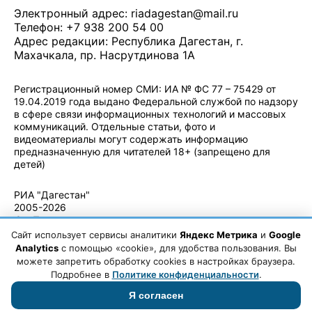
Электронный адрес:
riadagestan@mail.ru
Телефон: +7 938 200 54 00
Адрес редакции: Республика Дагестан, г.
Махачкала, пр. Насрутдинова 1А
Регистрационный номер СМИ: ИА № ФС 77 – 75429 от
19.04.2019 года выдано Федеральной службой по надзору
в сфере связи информационных технологий и массовых
коммуникаций. Отдельные статьи, фото и
видеоматериалы могут содержать информацию
предназначенную для читателей 18+ (запрещено для
детей)
Политика конфиденциальности
·
Согласие на обработку ПДн
РИА "Дагестан"
2005-2026
© - Правила
использования
Сайт использует сервисы аналитики
Яндекс Метрика
и
Google
материалов.
Analytics
с помощью «cookie», для удобства пользования. Вы
Авторские
можете запретить обработку cookies в настройках браузера.
права
Подробнее в
Политике конфиденциальности
.
Я согласен