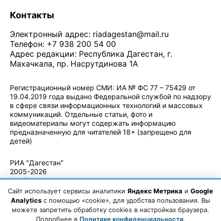
Контакты
Электронный адрес:
riadagestan@mail.ru
Телефон: +7 938 200 54 00
Адрес редакции: Республика Дагестан, г.
Махачкала, пр. Насрутдинова 1А
Регистрационный номер СМИ: ИА № ФС 77 – 75429 от
19.04.2019 года выдано Федеральной службой по надзору
в сфере связи информационных технологий и массовых
коммуникаций. Отдельные статьи, фото и
видеоматериалы могут содержать информацию
предназначенную для читателей 18+ (запрещено для
детей)
Политика конфиденциальности
·
Согласие на обработку ПДн
РИА "Дагестан"
2005-2026
© - Правила
использования
Сайт использует сервисы аналитики
Яндекс Метрика
и
Google
материалов.
Analytics
с помощью «cookie», для удобства пользования. Вы
Авторские
можете запретить обработку cookies в настройках браузера.
права
Подробнее в
Политике конфиденциальности
.