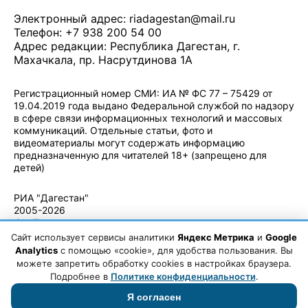
Электронный адрес:
riadagestan@mail.ru
Телефон: +7 938 200 54 00
Адрес редакции: Республика Дагестан, г.
Махачкала, пр. Насрутдинова 1А
Регистрационный номер СМИ: ИА № ФС 77 – 75429 от
19.04.2019 года выдано Федеральной службой по надзору
в сфере связи информационных технологий и массовых
коммуникаций. Отдельные статьи, фото и
видеоматериалы могут содержать информацию
предназначенную для читателей 18+ (запрещено для
детей)
Политика конфиденциальности
·
Согласие на обработку ПДн
РИА "Дагестан"
2005-2026
© - Правила
использования
Сайт использует сервисы аналитики
Яндекс Метрика
и
Google
материалов.
Analytics
с помощью «cookie», для удобства пользования. Вы
Авторские
можете запретить обработку cookies в настройках браузера.
права
Подробнее в
Политике конфиденциальности
.
Я согласен