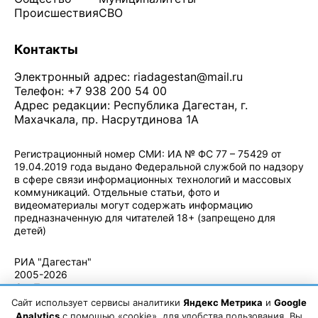
Происшествия
СВО
Контакты
Электронный адрес:
riadagestan@mail.ru
Телефон: +7 938 200 54 00
Адрес редакции: Республика Дагестан, г.
Махачкала, пр. Насрутдинова 1А
Регистрационный номер СМИ: ИА № ФС 77 – 75429 от
19.04.2019 года выдано Федеральной службой по надзору
в сфере связи информационных технологий и массовых
коммуникаций. Отдельные статьи, фото и
видеоматериалы могут содержать информацию
предназначенную для читателей 18+ (запрещено для
детей)
Политика конфиденциальности
·
Согласие на обработку ПДн
РИА "Дагестан"
2005-2026
© - Правила
использования
Сайт использует сервисы аналитики
Яндекс Метрика
и
Google
материалов.
Analytics
с помощью «cookie», для удобства пользования. Вы