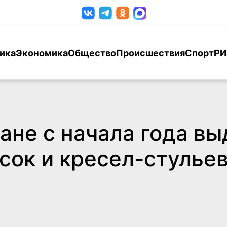
ика
Экономика
Общество
Происшествия
Спорт
РИ
не с начала года вы
сок и кресел-стулье