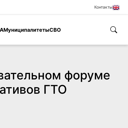
Контакты
А
Муниципалитеты
СВО
вательном форуме
ативов ГТО