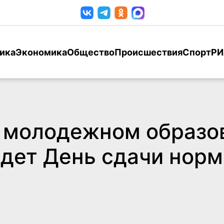
ика
Экономика
Общество
Происшествия
Спорт
РИ
 молодежном образо
дет День сдачи норм