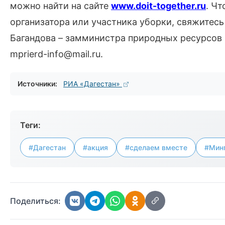
можно найти на сайте
www.doit-together.ru
. Ч
организатора или участника уборки, свяжитес
Багандова – замминистра природных ресурсов и 
mprierd-info@mail.ru.
Источники:
РИА «Дагестан»
Теги:
#Дагестан
#акция
#сделаем вместе
#Мин
Поделиться: