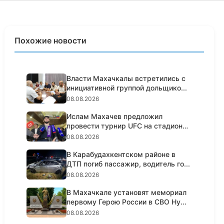
Похожие новости
Власти Махачкалы встретились с
инициативной группой дольщико...
08.08.2026
Ислам Махачев предложил
провести турнир UFC на стадионе
«Дин...
08.08.2026
В Карабудахкентском районе в
ДТП погиб пассажир, водитель го...
08.08.2026
В Махачкале установят мемориал
первому Герою России в СВО Ну...
08.08.2026