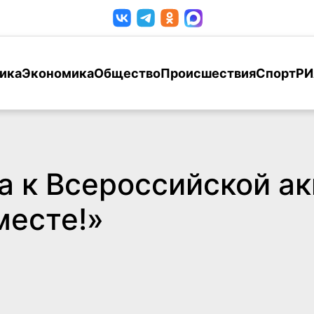
ика
Экономика
Общество
Происшествия
Спорт
РИ
а к Всероссийской ак
месте!»