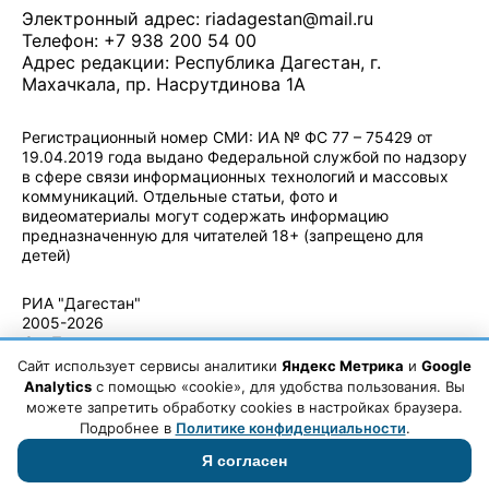
Электронный адрес:
riadagestan@mail.ru
Телефон: +7 938 200 54 00
Адрес редакции: Республика Дагестан, г.
Махачкала, пр. Насрутдинова 1А
Регистрационный номер СМИ: ИА № ФС 77 – 75429 от
19.04.2019 года выдано Федеральной службой по надзору
в сфере связи информационных технологий и массовых
коммуникаций. Отдельные статьи, фото и
видеоматериалы могут содержать информацию
предназначенную для читателей 18+ (запрещено для
детей)
Политика конфиденциальности
·
Согласие на обработку ПДн
РИА "Дагестан"
2005-2026
© - Правила
использования
Сайт использует сервисы аналитики
Яндекс Метрика
и
Google
материалов.
Analytics
с помощью «cookie», для удобства пользования. Вы
Авторские
можете запретить обработку cookies в настройках браузера.
права
Подробнее в
Политике конфиденциальности
.
Я согласен