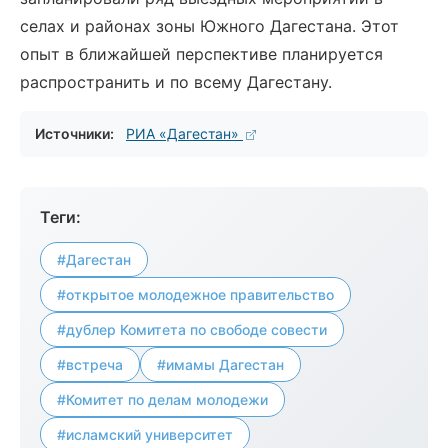
селах и районах зоны Южного Дагестана. Этот
опыт в ближайшей перспективе планируется
распространить и по всему Дагестану.
Источники:
РИА «Дагестан»
Теги:
#Дагестан
#открытое молодежное правительство
#дублер Комитета по свободе совести
#встреча
#имамы Дагестан
#Комитет по делам молодежи
#исламский университет