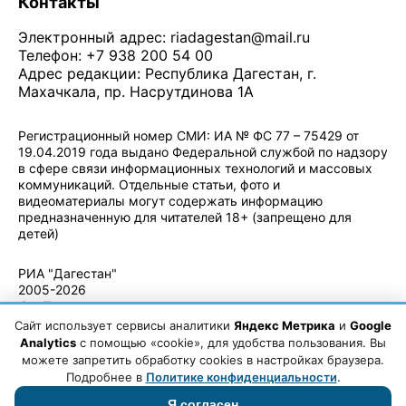
Контакты
Электронный адрес:
riadagestan@mail.ru
Телефон: +7 938 200 54 00
Адрес редакции: Республика Дагестан, г.
Махачкала, пр. Насрутдинова 1А
Регистрационный номер СМИ: ИА № ФС 77 – 75429 от
19.04.2019 года выдано Федеральной службой по надзору
в сфере связи информационных технологий и массовых
коммуникаций. Отдельные статьи, фото и
видеоматериалы могут содержать информацию
предназначенную для читателей 18+ (запрещено для
детей)
Политика конфиденциальности
·
Согласие на обработку ПДн
РИА "Дагестан"
2005-2026
© - Правила
использования
Сайт использует сервисы аналитики
Яндекс Метрика
и
Google
материалов.
Analytics
с помощью «cookie», для удобства пользования. Вы
Авторские
можете запретить обработку cookies в настройках браузера.
права
Подробнее в
Политике конфиденциальности
.
Я согласен