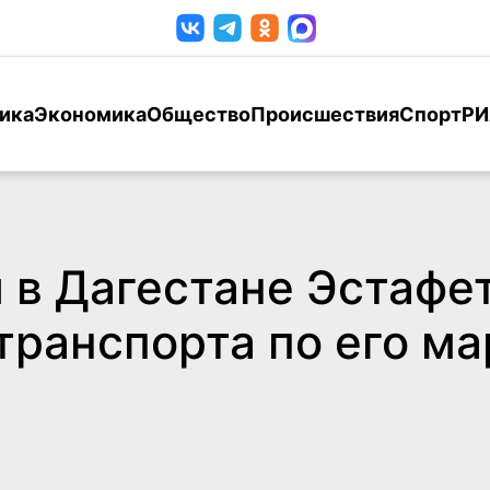
ика
Экономика
Общество
Происшествия
Спорт
РИ
 в Дагестане Эстафе
транспорта по его м