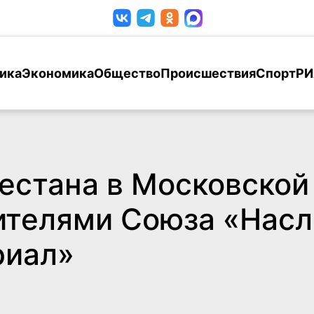
ика
Экономика
Общество
Происшествия
Спорт
РИ
естана в Московской
ителями Союза «Нас
риал»