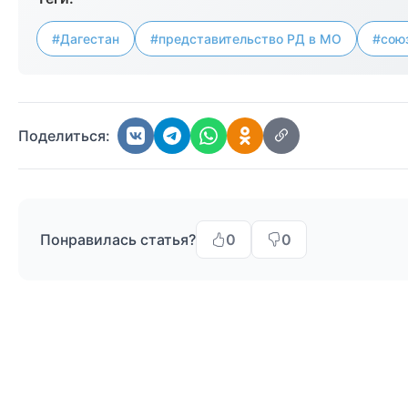
#Дагестан
#представительство РД в МО
#сою
Поделиться:
Понравилась статья?
0
0