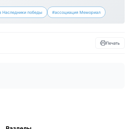
з Наследники победы
#ассоциация Мемориал
Печать
Разделы