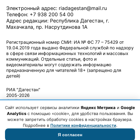
Электронный адрес:
riadagestan@mail.ru
Телефон: +7 938 200 54 00
Адрес редакции: Республика Дагестан, г.
Махачкала, пр. Насрутдинова 1А
Регистрационный номер СМИ: ИА № ФС 77 – 75429 от
19.04.2019 года выдано Федеральной службой по надзору
в сфере связи информационных технологий и массовых
коммуникаций. Отдельные статьи, фото и
видеоматериалы могут содержать информацию
предназначенную для читателей 18+ (запрещено для
детей)
Политика конфиденциальности
·
Согласие на обработку ПДн
РИА "Дагестан"
2005-2026
© - Правила
использования
Сайт использует сервисы аналитики
Яндекс Метрика
и
Google
материалов.
Analytics
с помощью «cookie», для удобства пользования. Вы
Авторские
можете запретить обработку cookies в настройках браузера.
права
Подробнее в
Политике конфиденциальности
.
Я согласен