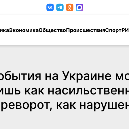
ика
Экономика
Общество
Происшествия
Спорт
РИ
обытия на Украине м
ишь как насильствен
реворот, как наруше