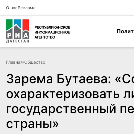
О нас
Реклама
Полит
Главная
/
Общество
Зарема Бутаева: «С
охарактеризовать л
государственный пе
страны»