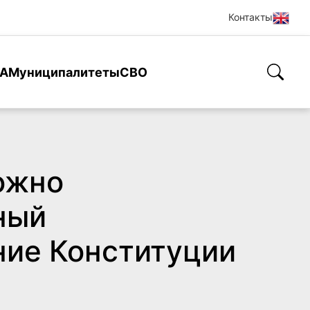
Контакты
А
Муниципалитеты
СВО
ожно
ный
ние Конституции